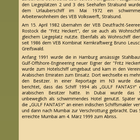
den Liegeplätzen 2 und 3 des Seehafen Stralsund wurd
dem Urlauberschiff im Mai 1972 ein schwimme
Arbeiterwohnheim des VEB Volkswerft, Stralsund.
Am 15. April 1982 übernahm der VEB Deutfracht-Seeree
Rostock die "Fritz Heckert", der sie auch als Wohnschif
gleichem Liegeplatz nutzte. Ebenfalls als Wohnschiff dien
seit 1986 dem VEB Kombinat Kernkraftwerg Bruno Leusc
Greifswald.
Anfang 1991 wurde die in Hamburg ansässige Stahlbau
Gulf-Offshore-Engineering neuer Eigner der "Fritz Heckert
wurde zum Hotelschiff umgebaut und kam in den Verein
Arabischen Emiraten zum Einsatz. Dort wechselte es meh
den Besitzer.
In einer Reportage im N3 wurde dar
berichtet, dass das Schiff 1994 als „GULF FANTASY“ 
arabischen Besitzer hatte. In Dubai wurde das S
unbeweglich als schwimmendes Hotel genutzt.
Später 
die „GULF FANTASY“ an einen indischen Schiffsmakler ver
und dann nach Mumbai zur Verschrottung gebracht. Das S
erreichte Mumbai am 4. März 1999 zum Abriss.