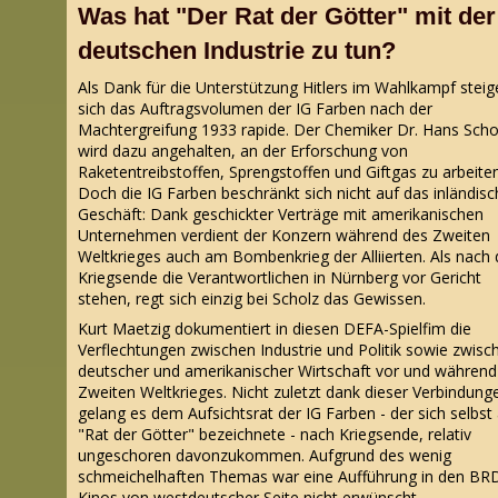
Was hat "Der Rat der Götter" mit der
deutschen Industrie zu tun?
Als Dank für die Unterstützung Hitlers im Wahlkampf steig
sich das Auftragsvolumen der IG Farben nach der
Machtergreifung 1933 rapide. Der Chemiker Dr. Hans Scho
wird dazu angehalten, an der Erforschung von
Raketentreibstoffen, Sprengstoffen und Giftgas zu arbeiten
Doch die IG Farben beschränkt sich nicht auf das inländisc
Geschäft: Dank geschickter Verträge mit amerikanischen
Unternehmen verdient der Konzern während des Zweiten
Weltkrieges auch am Bombenkrieg der Alliierten. Als nach
Kriegsende die Verantwortlichen in Nürnberg vor Gericht
stehen, regt sich einzig bei Scholz das Gewissen.
Kurt Maetzig dokumentiert in diesen DEFA-Spielfim die
Verflechtungen zwischen Industrie und Politik sowie zwisc
deutscher und amerikanischer Wirtschaft vor und während
Zweiten Weltkrieges. Nicht zuletzt dank dieser Verbindung
gelang es dem Aufsichtsrat der IG Farben - der sich selbst 
"Rat der Götter" bezeichnete - nach Kriegsende, relativ
ungeschoren davonzukommen. Aufgrund des wenig
schmeichelhaften Themas war eine Aufführung in den BR
Kinos von westdeutscher Seite nicht erwünscht.