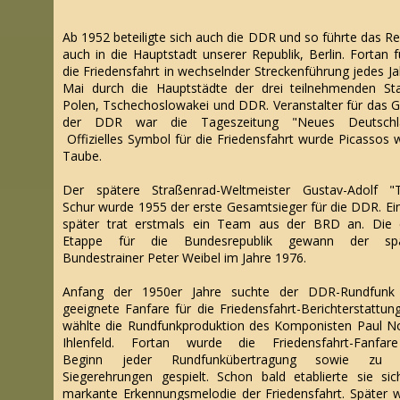
Ab 1952 beteiligte sich auch die DDR und so führte das R
auch in die Hauptstadt unserer Republik, Berlin. Fortan f
die Friedensfahrt in wechselnder Streckenführung jedes Ja
Mai durch die Hauptstädte der drei teilnehmenden St
Polen, Tschechoslowakei und DDR. Veranstalter für das G
der DDR war die Tageszeitung "Neues Deutschla
Offizielles Symbol für die Friedensfahrt wurde Picassos 
Taube.
Der spätere Straßenrad-Weltmeister Gustav-Adolf "
Schur wurde 1955 der erste Gesamtsieger für die DDR. Ein
später trat erstmals ein Team aus der BRD an. Die 
Etappe für die Bundesrepublik gewann der spä
Bundestrainer Peter Weibel im Jahre 1976.
Anfang der 1950er Jahre suchte der DDR-Rundfunk
geeignete Fanfare für die Friedensfahrt-Berichterstattun
wählte die Rundfunkproduktion des Komponisten Paul N
Ihlenfeld. Fortan wurde die Friedensfahrt-Fanfa
Beginn
jeder Rundfunkübertragung sowie zu a
Siegerehrungen gespielt. Schon bald etablierte sie sic
markante Erkennungsmelodie der Friedensfahrt. Später 